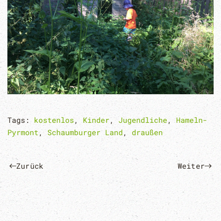
Tags:
kostenlos
,
Kinder
,
Jugendliche
,
Hameln-
Pyrmont
,
Schaumburger Land
,
draußen
Zurück
Weiter