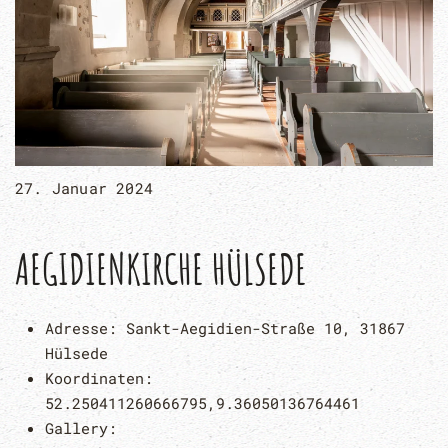
27. Januar 2024
AEGIDIENKIRCHE HÜLSEDE
Adresse:
Sankt-Aegidien-Straße 10, 31867
Hülsede
Koordinaten:
52.250411260666795,9.36050136764461
Gallery: