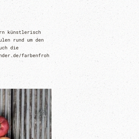
rn künstlerisch
ulen rund um den
uch die
nder.de/farbenfroh