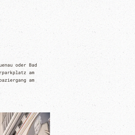
uenau oder Bad
rparkplatz am
paziergang am