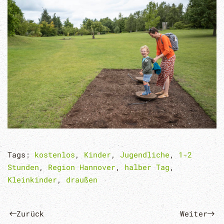
Tags:
kostenlos
,
Kinder
,
Jugendliche
,
1-2
Stunden
,
Region Hannover
,
halber Tag
,
Kleinkinder
,
draußen
Zurück
Weiter