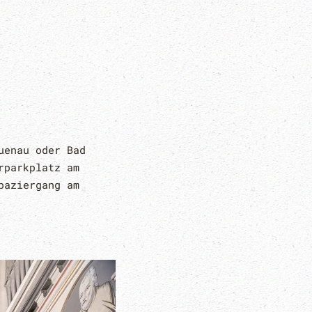
uenau oder Bad
rparkplatz am
paziergang am