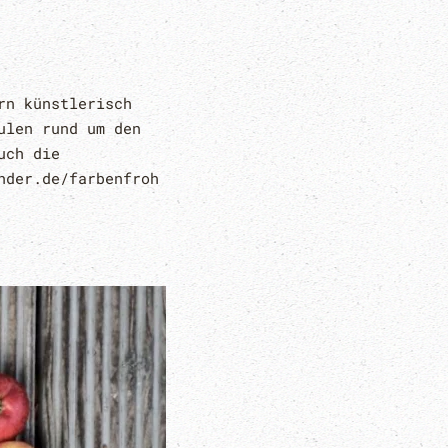
rn künstlerisch
ulen rund um den
uch die
nder.de/farbenfroh