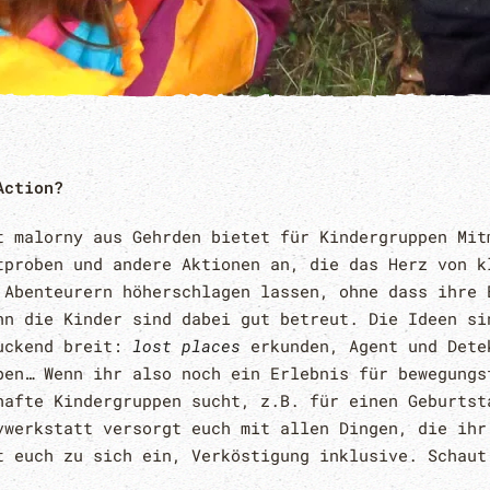
Action?
t malorny aus Gehrden bietet für Kindergruppen Mit
tproben und andere Aktionen an, die das Herz von k
 Abenteurern höherschlagen lassen, ohne dass ihre 
nn die Kinder sind dabei gut betreut. Die Ideen si
ruckend breit:
lost places
erkunden, Agent und Dete
ben… Wenn ihr also noch ein Erlebnis für bewegungs
hafte Kindergruppen sucht, z.B. für einen Geburtst
vwerkstatt versorgt euch mit allen Dingen, die ihr
t euch zu sich ein, Verköstigung inklusive. Schaut