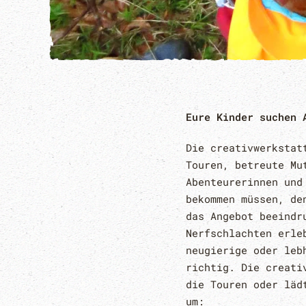
Eure Kinder suchen 
Die creativwerkstat
Touren, betreute Mu
Abenteurerinnen und
bekommen müssen, de
das Angebot beeind
Nerfschlachten erle
neugierige oder leb
richtig. Die creati
die Touren oder läd
um: