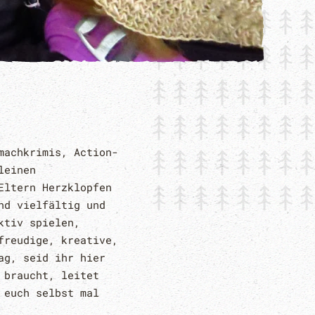
machkrimis, Action-
leinen
Eltern Herzklopfen
nd vielfältig und
ktiv spielen,
freudige, kreative,
ag, seid ihr hier
 braucht, leitet
 euch selbst mal