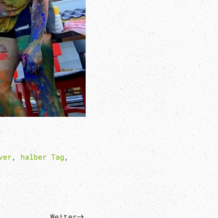
ver
,
halber Tag
,
Weiter