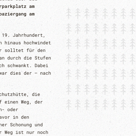
rparkplatz am
paziergang am
 19. Jahrhundert,
n hinaus hochwindet
r solltet für den
an durch die Stufen
ch schwankt. Dabei
war dies der – nach
chutzhütte, die
f einen Weg, der
n- oder
avor in den
ner Schonung und
r Weg ist nur noch