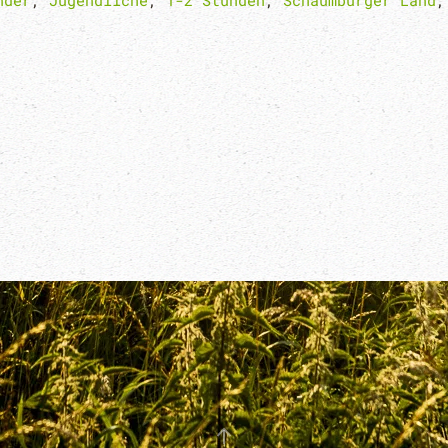
nder
,
Jugendliche
,
1-2 Stunden
,
Schaumburger Land