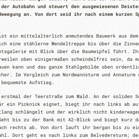
 der Autobahn und steuert den ausgewiesenen Deiste
Bewegung an. Von dort seid ihr nach einem kurzen S
ist ein mittelalterlich anmutendes Bauwerk aus dem
ich eine stählerne Wendeltreppe bis über die Zinne
htsgalerie mit Blick über die Baumwipfel führt. Ih
rweilen oben einigermaßen schwindelfrei sein, da m
auen kann und das ganze Stahlgebilde oben ordentli
cher. Im Vergleich zum Nordmannsturm und Annaturm 
 bequemste Aufstieg.
 erstmal der Teerstraße zum Wald. An der soliden S
ür ein Picknick eignet, biegt ihr nach links ab au
tlang schlängelt und der wirklich nicht kinderwage
Geht bis zu der Bank mit A2-Blick und biegt kurz d
ach rechts ab. Von dort lauft ihr bergan bis zu ei
ahl. Dort geht es nach links zum Belvedereturm; de