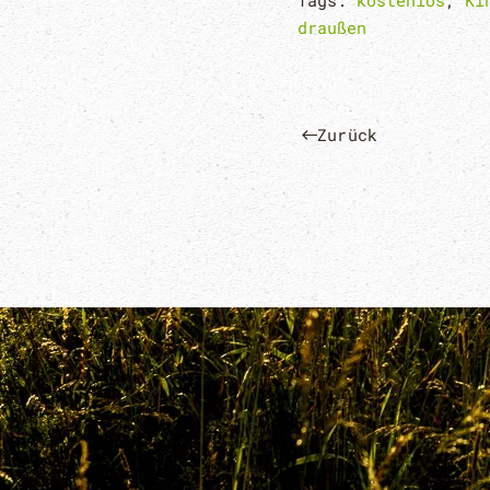
Tags:
kostenlos
,
Ki
draußen
Zurück