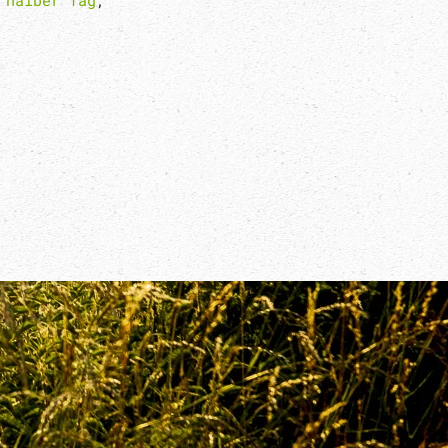
,
halber Tag
,