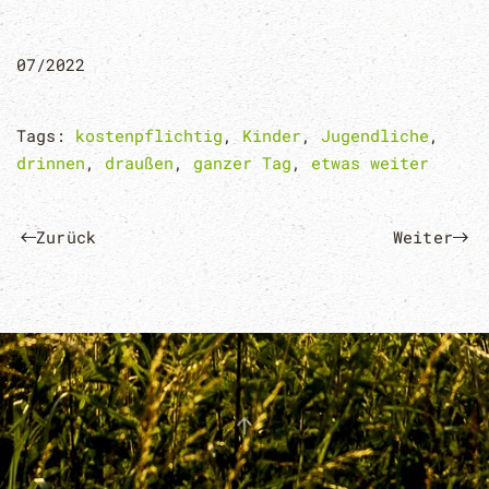
07/2022
Tags:
kostenpflichtig
,
Kinder
,
Jugendliche
,
drinnen
,
draußen
,
ganzer Tag
,
etwas weiter
Zurück
Weiter