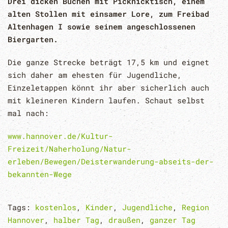
Drei dicken Buchen mit Picknicktisch, einem
alten Stollen mit einsamer Lore, zum Freibad
Altenhagen I sowie seinem angeschlossenen
Biergarten.
Die ganze Strecke beträgt 17,5 km und eignet
sich daher am ehesten für Jugendliche,
Einzeletappen könnt ihr aber sicherlich auch
mit kleineren Kindern laufen. Schaut selbst
mal nach:
www.hannover.de/Kultur-
Freizeit/Naherholung/Natur-
erleben/Bewegen/Deisterwanderung-abseits-der-
bekannten-Wege
Tags:
kostenlos
,
Kinder
,
Jugendliche
,
Region
Hannover
,
halber Tag
,
draußen
,
ganzer Tag