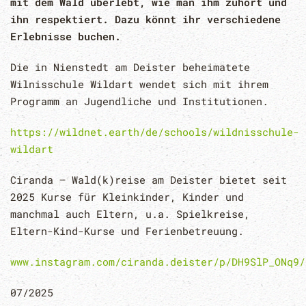
mit dem Wald überlebt, wie man ihm zuhört und
ihn respektiert. Dazu könnt ihr verschiedene
Erlebnisse buchen.
Die in Nienstedt am Deister beheimatete
Wilnisschule Wildart wendet sich mit ihrem
Programm an Jugendliche und Institutionen.
https://wildnet.earth/de/schools/wildnisschule-
wildart
Ciranda – Wald(k)reise am Deister bietet seit
2025 Kurse für Kleinkinder, Kinder und
manchmal auch Eltern, u.a. Spielkreise,
Eltern-Kind-Kurse und Ferienbetreuung.
www.instagram.com/ciranda.deister/p/DH9SlP_ONq9/
07/2025