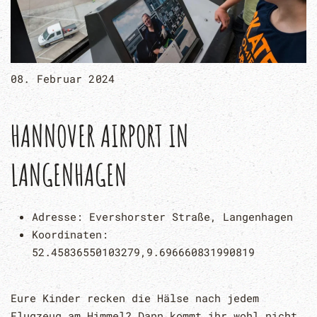
08. Februar 2024
HANNOVER AIRPORT IN
LANGENHAGEN
Adresse:
Evershorster Straße, Langenhagen
Koordinaten:
52.45836550103279,9.696660831990819
Eure Kinder recken die Hälse nach jedem
Flugzeug am Himmel? Dann kommt ihr wohl nicht