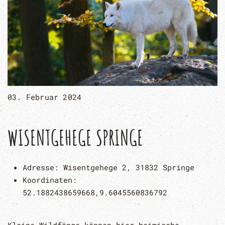
03. Februar 2024
WISENTGEHEGE SPRINGE
Adresse:
Wisentgehege 2, 31832 Springe
Koordinaten:
52.1882438659668,9.6045560836792
Kleine Wildfänge können hier heimische