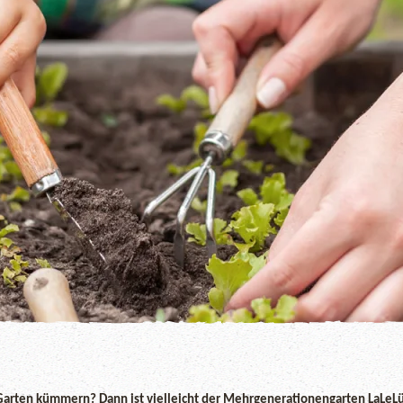
arten kümmern? Dann ist vielleicht der Mehrgenerationengarten LaLeLü 