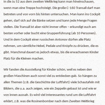
In die Ju 52 aus dem zweiten Weltkrieg kann man hineinschauen,
wenn man eine Treppe hochsteigt. Die große C-160 Transall darf man
betreten und von vorn bis hinten untersuchen. Man kann ins Cockpit
gehen, darf sich auf die Bänke setzen und kann jede Menge Fragen
stellen. Die Transall ist aber nicht immer offen – erkundigt euch am
besten vorher oder bucht eine Gruppenführung (ab 10 Personen).
Und in dem Cockpit einer russischen Antonov dürfen alle Platz
nehmen, um sämtliche Hebel, Pedale und Knöpfe zu drücken, die es
gibt. Manchmal dauert es jedoch etwas, bis die erwachsenen Kinder
Platz für die Kleinen machen.
Wir fanden die Ausstellung für Kinder schön, weil es neben den
großen Maschinen auch sonst viel zu entdecken gab. So hängen zu
allen Themen (z.B. die Geschichte der Luftfahrt) viele Schautafeln mit
Bildern, die u.a. auch zeigen, wie ein Zeppelin gebaut ist und wie er
von innen aussah. Es wird viel Interessantes rund um die Luftfahrt
erklärt, z.B. was die Rosinenbomber nach dem Zweiten Weltkrieg