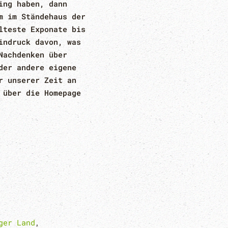
ing haben, dann
m im Ständehaus der
lteste Exponate bis
indruck davon, was
Nachdenken über
der andere eigene
r unserer Zeit an
 über die Homepage
ger Land
,