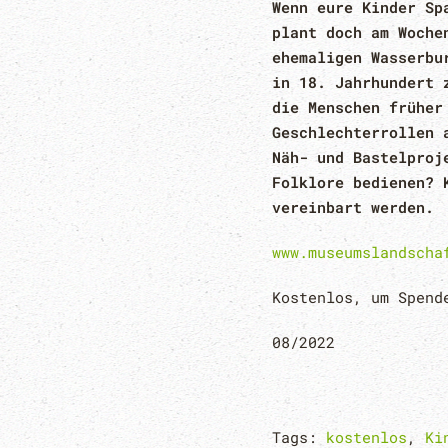
Wenn eure Kinder Sp
plant doch am Woche
ehemaligen Wasserbu
in 18. Jahrhundert 
die Menschen früher
Geschlechterrollen 
Näh- und Bastelproj
Folklore bedienen? 
vereinbart werden.
www.museumslandscha
Kostenlos, um Spend
08/2022
Tags:
kostenlos
,
Ki