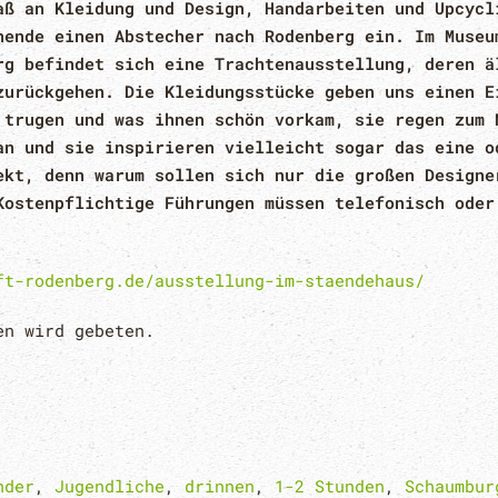
aß an Kleidung und Design, Handarbeiten und Upcycl
nende einen Abstecher nach Rodenberg ein. Im Museu
rg befindet sich eine Trachtenausstellung, deren ä
zurückgehen. Die Kleidungsstücke geben uns einen E
 trugen und was ihnen schön vorkam, sie regen zum 
an und sie inspirieren vielleicht sogar das eine o
ekt, denn warum sollen sich nur die großen Designe
Kostenpflichtige Führungen müssen telefonisch oder
ft-rodenberg.de/ausstellung-im-staendehaus/
en wird gebeten.
nder
,
Jugendliche
,
drinnen
,
1-2 Stunden
,
Schaumbur