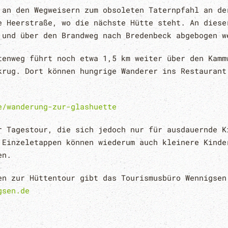
 an den Wegweisern zum obsoleten Taternpfahl an de
e Heerstraße, wo die nächste Hütte steht. An diese
 und über den Brandweg nach Bredenbeck abgebogen w
tenweg führt noch etwa 1,5 km weiter über den Kamm
krug. Dort können hungrige Wanderer ins Restaurant
e/wanderung-zur-glashuette
r Tagestour, die sich jedoch nur für ausdauernde K
 Einzeletappen können wiederum auch kleinere Kinde
en.
en zur Hüttentour gibt das Tourismusbüro Wennigsen
gsen.de