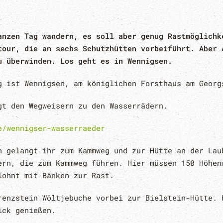
anzen Tag wandern, es soll aber genug Rastmöglichk
tour, die an sechs Schutzhütten vorbeiführt. Aber 
u überwinden. Los geht es in Wennigsen.
g ist Wennigsen, am königlichen Forsthaus am Georg
gt den Wegweisern zu den Wasserrädern.
e/wennigser-wasserraeder
n gelangt ihr zum Kammweg und zur Hütte an der Lau
ern, die zum Kammweg führen. Hier müssen 150 Höhen
lohnt mit Bänken zur Rast.
renzstein Wöltjebuche vorbei zur Bielstein-Hütte. 
ick genießen.