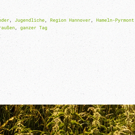
nder
,
Jugendliche
,
Region Hannover
,
Hameln-Pyrmont
raußen
,
ganzer Tag