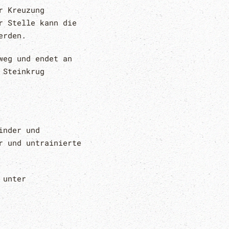
r Kreuzung
r Stelle kann die
erden.
weg und endet an
 Steinkrug
inder und
r und untrainierte
 unter