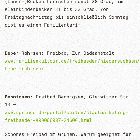
(Innen-)Becken herrschen sonst 28 Grad, im
Kleinkinderbecken 31 bis 32 Grad. Von
Freitagnachmittag bis einschließlich Sonntag
gibt es einen Familientarif.
Beber-Rohrsen:
Freibad, Zur Badeanstalt –
www.familienkultour.de/freibaeder/niedersachsen/
beber-rohrsen/
Bennigsen:
Freibad Bennigsen, Gleiwitzer Str.
10 –
www.springe.de/portal/seiten/stadtmarketing-
freibaeder-900000087-24600.html
Schönes Freibad im Grünen. Warum geeignet für