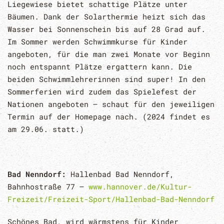
Liegewiese bietet schattige Plätze unter
Bäumen. Dank der Solarthermie heizt sich das
Wasser bei Sonnenschein bis auf 28 Grad auf.
Im Sommer werden Schwimmkurse für Kinder
angeboten, für die man zwei Monate vor Beginn
noch entspannt Plätze ergattern kann. Die
beiden Schwimmlehrerinnen sind super! In den
Sommerferien wird zudem das Spielefest der
Nationen angeboten – schaut für den jeweiligen
Termin auf der Homepage nach. (2024 findet es
am 29.06. statt.)
Bad Nenndorf:
Hallenbad Bad Nenndorf,
Bahnhostraße 77 –
www.hannover.de/Kultur-
Freizeit/Freizeit-Sport/Hallenbad-Bad-Nenndorf
Schönes Bad, wird wärmstens für Kinder