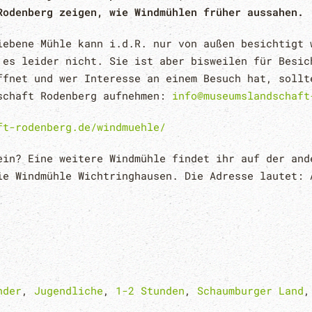
Rodenberg zeigen, wie Windmühlen früher aussahen.
iebene Mühle kann i.d.R. nur von außen besichtigt 
 es leider nicht. Sie ist aber bisweilen für Besic
ffnet und wer Interesse an einem Besuch hat, sollt
schaft Rodenberg aufnehmen:
info@museumslandschaft
ft-rodenberg.de/windmuehle/
ein? Eine weitere Windmühle findet ihr auf der and
ie Windmühle Wichtringhausen. Die Adresse lautet: 
nder
,
Jugendliche
,
1-2 Stunden
,
Schaumburger Land