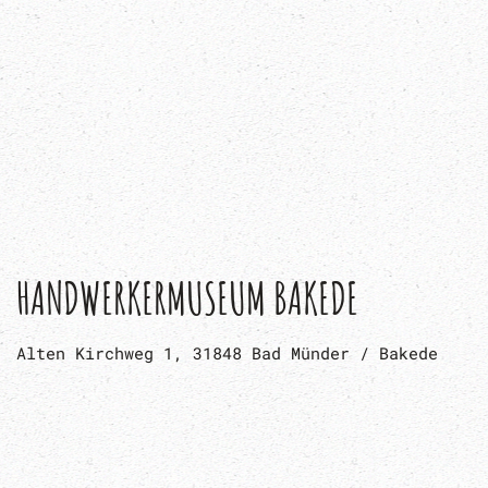
HANDWERKERMUSEUM BAKEDE
Alten Kirchweg 1, 31848 Bad Münder / Bakede
HANNOVER AIRPORT IN LANGENHAGEN
Evershorster Straße, Langenhagen
HEIMATMUSEUM AUETAL IN HATTENDORF
Langenfelder Straße 47, 31749 Auetal