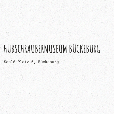
KLEINE WANDERUNGEN IM SÜNTEL
Im Süntel
KLOSTER LOCCUM
Kloster 2, 31547 Rehburg-Loccum
KOHLEFLÖZE UND STOLLEN IM DEISTER