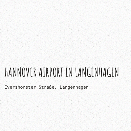
HUBSCHRAUBERMUSEUM BÜCKEBURG
Sablé-Platz 6, Bückeburg
HÜGELGRÄBER IM DEISTER
Schwarze Weg, 31867 Lauenau