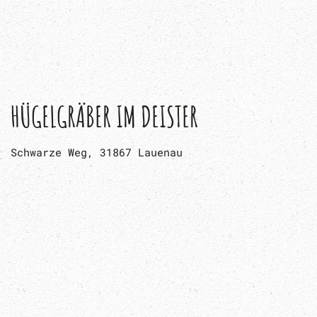
Im Deister
KRÄUTER SAMMELN
Im Deister
KRIMIS, ACTION UND MUTPROBEN
Brauereiweg 6 c, 30989 Gehrden