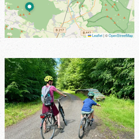
Leaflet
|
©
OpenStreetMap