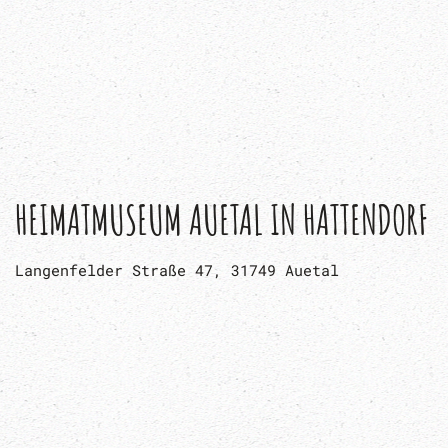
INDOOR-SPIELPLATZ WILDE WUTZ
Industriestraße 17, Springe
JAGDSCHLOSS SPRINGE MIT SAUPARK
Jagdschloss 2, 31832 Springe
JU 52-HALLE WUNSTORF
Zur Luftbrücke 1, 31515 Wunstorf